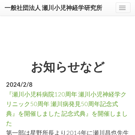
一般社団法人 瀬川小児神経学研究所
グ
ロ
ー
バ
ル
ナ
ビ
お知らせなど
2024/2/8
『瀬川小児科病院120周年 瀬川小児神経学ク
リニック50周年 瀬川病発見50周年記念式
典』を開催しました 記念式典』を開催しまし
た
第一部は星野所長より2014年に瀬川昌也先生