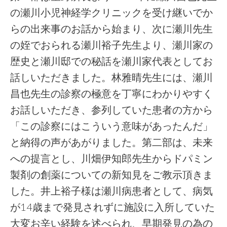
の瀬川小児神経学クリニックを受け継いでか
らの出来事のお話から始まり、次に瀬川先生
の姪でおられる瀬川裕子先生より、瀬川家の
歴史と瀬川邸での秘話を瀬川家代表としてお
話しいただきました。林雅晴先生には、瀬川
昌也先生の診察の極意を丁寧にわかりやすく
お話しいただき、参列していた患者の方から
「この診察にはこういう意味があったんだ」
と納得の声があがりました。第二部は、未来
への提言とし、川畑伊知郎先生からドパミン
製剤の創薬についての新知見をご教示頂きま
した。井上裕子様は瀬川病患者として、病気
が14歳まで発見されずに施設に入所していた
大変お辛い経験を述べられ、早期発見の為の