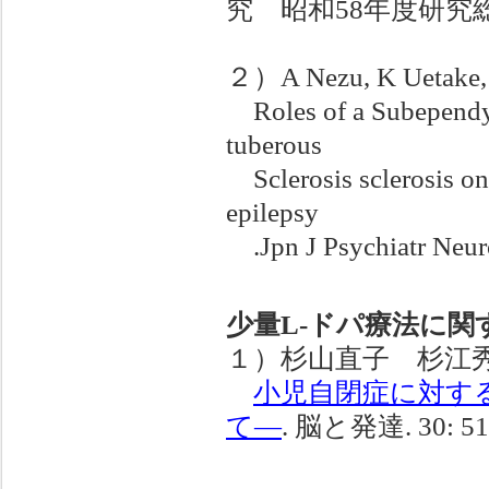
究 昭和58年度研究総
２）A Nezu, K Uetake, Y
Roles of a Subependy
tuberous
Sclerosis sclerosis on
epilepsy
.Jpn J Psychiatr Neuro
少量L-ドパ療法に関
１）杉山直子 杉江秀
小児自閉症に対する
て―
. 脳と発達. 30: 51-