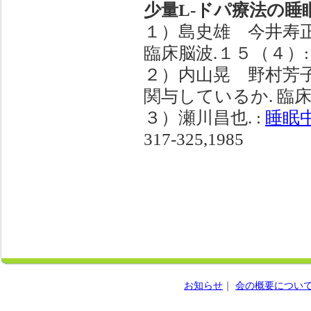
少量L-ドパ療法の
１）島史雄 今井寿正
臨床脳波.１５（４）: 229
２）内山晃 野村芳子
関与しているか. 臨床脳波
３）瀬川昌也. :
睡眠
317-325,1985
お知らせ
｜
会の概要につい