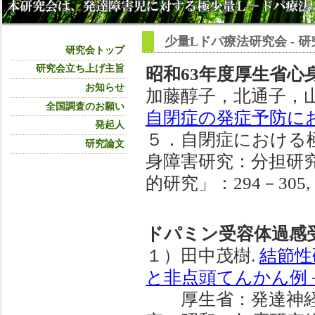
少量Lドパ療法研究会 - 
研究会トップ
研究会立ち上げ主旨
昭和63年度厚生省心
お知らせ
加藤醇子，北通子，
全国調査のお願い
自閉症の発症予防に
発起人
５．自閉症における極
研究論文
身障害研究：分担研
的研究」：294－305, 1
ドパミン受容体過感
１）田中茂樹.
結節性
と非点頭てんかん例
厚生省：発達神経