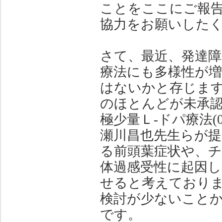
ことをここにご報
協力をお願いした
さて、最近、発達
療法にも多様性が
はないかと存じま
のほとんどが未承
極少量Ｌ‐ドパ療法(
瀬川昌也先生らが
る前頭葉症状や、
体過感受性に起因し
せると考えており
検討が少ないこと
です。