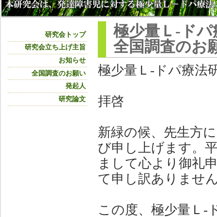
極少量Ｌ‐ドパ
研究会トップ
全国調査のお
研究会立ち上げ主旨
お知らせ
極少量Ｌ‐ドパ療法
全国調査のお願い
発起人
拝啓
研究論文
新緑の候、先生方
び申し上げます。
まして心より御礼
て申し訳ありませ
この度、極少量Ｌ‐