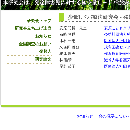
少量Lドパ療法研究会 - 発
研究会トップ
安原 昭博 先生
安原こどもク
研究会立ち上げ主旨
石崎 朝世
公益社団法人
お知らせ
木村 一恵
医療法人社団 
全国調査のお願い
久保田 雅也
成育医療セン
発起人
根津 敦夫
横浜療育医療
研究論文
林 雅晴
淑徳大学看護
星野 恭子
医療法人社団 
お知らせ
｜
会の概要につい